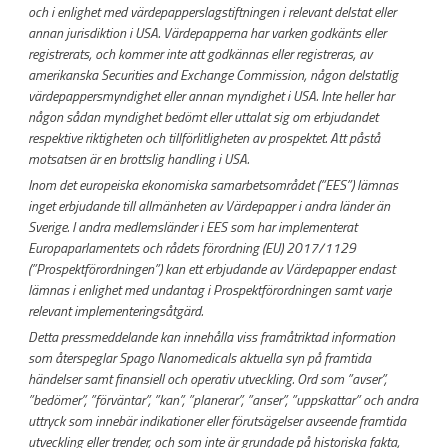
och i enlighet med värdepapperslagstiftningen i relevant delstat eller
annan jurisdiktion i USA. Värdepapperna har varken godkänts eller
registrerats, och kommer inte att godkännas eller registreras, av
amerikanska Securities and Exchange Commission, någon delstatlig
värdepappersmyndighet eller annan myndighet i USA. Inte heller har
någon sådan myndighet bedömt eller uttalat sig om erbjudandet
respektive riktigheten och tillförlitligheten av prospektet. Att påstå
motsatsen är en brottslig handling i USA.
Inom det europeiska ekonomiska samarbetsområdet (”EES”) lämnas
inget erbjudande till allmänheten av Värdepapper i andra länder än
Sverige. I andra medlemsländer i EES som har implementerat
Europaparlamentets och rådets förordning (EU) 2017/1129
(”Prospektförordningen”) kan ett erbjudande av Värdepapper endast
lämnas i enlighet med undantag i Prospektförordningen samt varje
relevant implementeringsåtgärd.
Detta pressmeddelande kan innehålla viss framåtriktad information
som återspeglar Spago Nanomedicals aktuella syn på framtida
händelser samt finansiell och operativ utveckling. Ord som ”avser”,
”bedömer”, ”förväntar”, ”kan”, ”planerar”, ”anser”, ”uppskattar” och andra
uttryck som innebär indikationer eller förutsägelser avseende framtida
utveckling eller trender, och som inte är grundade på historiska fakta,