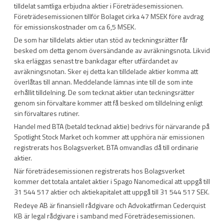
tilldelat samtliga erbjudna aktier i Företrädesemissionen.
Företrädesemissionen tillför Bolaget cirka 47 MSEK före avdrag
för emissionskostnader om ca 6,5 MSEK.
De som har tilldelats aktier utan stöd av teckningsrätter får
besked om detta genom översändande av avräkningsnota. Likvid
ska erläggas senast tre bankdagar efter utfärdandet av
avräkningsnotan. Sker ej detta kan tilldelade aktier komma att
överlåtas till annan. Meddelande lämnas inte till de som inte
erhållit tilldelning. De som tecknat aktier utan teckningsrätter
genom sin förvaltare kommer att få besked om tilldelning enligt
sin förvaltares rutiner.
Handel med BTA (betald tecknad aktie) bedrivs för närvarande på
Spotlight Stock Market och kommer att upphöra när emissionen
registrerats hos Bolagsverket. BTA omvandlas då till ordinarie
aktier.
När företrädesemissionen registrerats hos Bolagsverket
kommer det totala antalet aktier i Spago Nanomedical att uppgå till
31 544 517 aktier och aktiekapitalet att uppgå till 31 544 517 SEK.
Redeye AB är finansiell rådgivare och Advokatfirman Cederquist
KB är legal rådgivare i samband med Företrädesemissionen.