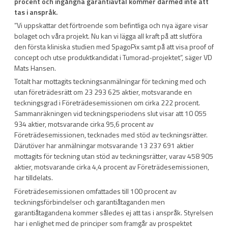
procent och ingångna garantiavtal kommer därmed inte att
tas i anspråk.
”Vi uppskattar det förtroende som befintliga och nya ägare visar
bolaget och våra projekt. Nu kan vi lägga all kraft på att slutföra
den första kliniska studien med SpagoPix samt på att visa proof of
concept och utse produktkandidat i Tumorad-projektet”, säger VD
Mats Hansen.
Totalt har mottagits teckningsanmälningar för teckning med och
utan företrädesrätt om 23 293 625 aktier, motsvarande en
teckningsgrad i Företrädesemissionen om cirka 222 procent.
Sammanräkningen vid teckningsperiodens slut visar att 10 055
934 aktier, motsvarande cirka 95,6 procent av
Företrädesemissionen, tecknades med stöd av teckningsrätter.
Därutöver har anmälningar motsvarande 13 237 691 aktier
mottagits för teckning utan stöd av teckningsrätter, varav 458 905
aktier, motsvarande cirka 4,4 procent av Företrädesemissionen,
har tilldelats.
Företrädesemissionen omfattades till 100 procent av
teckningsförbindelser och garantiåtaganden men
garantiåtagandena kommer således ej att tas i anspråk. Styrelsen
har i enlighet med de principer som framgår av prospektet