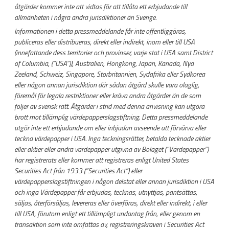
åtgärder kommer inte att vidtas för att tillåta ett erbjudande till
allmänheten i några andra jurisdiktioner än Sverige.
Informationen i detta pressmeddelande får inte offentliggöras,
publiceras eller distribueras, direkt eller indirekt, inom eller till USA
(innefattande dess territorier och provinser, varje stat i USA samt District
of Columbia, (”USA”)), Australien, Hongkong, Japan, Kanada, Nya
Zeeland, Schweiz, Singapore, Storbritannien, Sydafrika eller Sydkorea
eller någon annan jurisdiktion där sådan åtgärd skulle vara olaglig,
föremål för legala restriktioner eller kräva andra åtgärder än de som
följer av svensk rätt. Åtgärder i strid med denna anvisning kan utgöra
brott mot tillämplig värdepapperslagstiftning. Detta pressmeddelande
utgör inte ett erbjudande om eller inbjudan avseende att förvärva eller
teckna värdepapper i USA. Inga teckningsrätter, betalda tecknade aktier
eller aktier eller andra värdepapper utgivna av Bolaget (”Värdepapper”)
har registrerats eller kommer att registreras enligt United States
Securities Act från 1933 (”Securities Act”) eller
värdepapperslagstiftningen i någon delstat eller annan jurisdiktion i USA
och inga Värdepapper får erbjudas, tecknas, utnyttjas, pantsättas,
säljas, återförsäljas, levereras eller överföras, direkt eller indirekt, i eller
till USA, förutom enligt ett tillämpligt undantag från, eller genom en
transaktion som inte omfattas av, registreringskraven i Securities Act