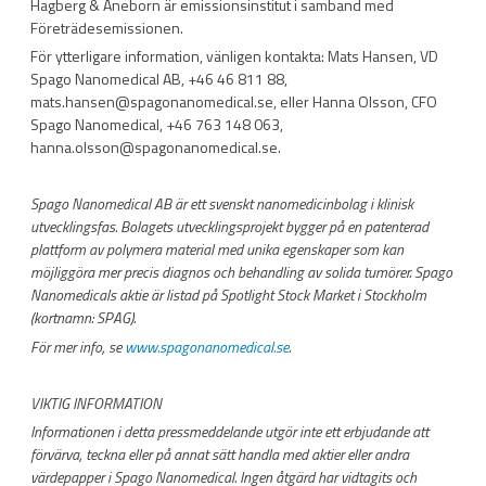
Hagberg & Aneborn är emissionsinstitut i samband med
Företrädesemissionen.
För ytterligare information, vänligen kontakta: Mats Hansen, VD
Spago Nanomedical AB, +46 46 811 88,
mats.hansen@spagonanomedical.se, eller Hanna Olsson, CFO
Spago Nanomedical, +46 763 148 063,
hanna.olsson@spagonanomedical.se.
Spago Nanomedical AB är ett svenskt nanomedicinbolag i klinisk
utvecklingsfas. Bolagets utvecklingsprojekt bygger på en patenterad
plattform av polymera material med unika egenskaper som kan
möjliggöra mer precis diagnos och behandling av solida tumörer. Spago
Nanomedicals aktie är listad på Spotlight Stock Market i Stockholm
(kortnamn: SPAG).
För mer info, se
www.spagonanomedical.se
.
VIKTIG INFORMATION
Informationen i detta pressmeddelande utgör inte ett erbjudande att
förvärva, teckna eller på annat sätt handla med aktier eller andra
värdepapper i Spago Nanomedical. Ingen åtgärd har vidtagits och