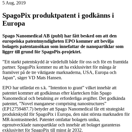
5 Aug, 2019
SpagoPix produktpatent i godkänns i
Europa
Spago Nanomedical AB (publ) har fått besked om att den
europeiska patentmyndigheten EPO kommer att bevilja
bolagets patentansökan som innefattar de nanopartiklar som
ligger till grund för SpagoPix-projektet.
”Ett starkt patentskydd är värdefullt både för oss och för en framtida
partner. SpagoPix kommer nu att ha exklusivitet för många år
framöver på de tre viktigaste marknaderna, USA, Europa och
Japan”, säger VD Mats Hansen.
EPO har utfärdat en s.k. ”Intention to grant” vilket innebär att
patentet kommer att godkännas efter klartecken från Spago
Nanomedical och betalning av erforderliga avgifter. Det godkända
patentet, ”Novel manganese comprising nanostructures”
(EP12759487.7) betyder att Spago Nanomedical får ett strategiskt
produktskydd för SpagoPix i Europa, den näst största marknaden för
MR-kontrastmedel. Patentet omfattar bolagets unika,
egenutvecklade nanopartiklar och innebär att bolaget garanteras
exklusivitet för SpagoPix till minst år 2032.