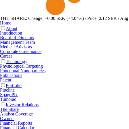
THE SHARE:
Change: +0.00 SEK (+4.04%) / Price: 0.12 SEK / Aug
Home
About
Introduction
Board of Directors
Management Team
Medical Advisors
Corporate Governance
Career
Technology
Physiological Targeting
Functional Nanoparticles
Publications
Patent
Portfolio
Pipeline
SpagoPix
Tumorad
Investor Relations
The Share
Analyst Coverage
Owners
Financial Reports
Financial Calendar