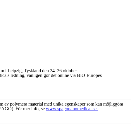
um i Leipzig, Tyskland den 24–26 oktober.
icals ledning, vänligen gör det online via BIO-Europes
form av polymera material med unika egenskaper som kan möjliggöra
SPAGO). För mer info, se
www.spagonanomedical.se.