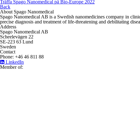
Träffa Spago Nanomedical på Bio-Europe 2022
Back
About Spago Nanomedical
Spago Nanomedical AB is a Swedish nanomedicines company in clinical
precise diagnosis and treatment of life-threatening and debilitating disea
Address
Spago Nanomedical AB
Scheelevägen 22
SE-223 63 Lund
Sweden
Contact
Phone: +46 46 811 88
LinkedIn
Member of: