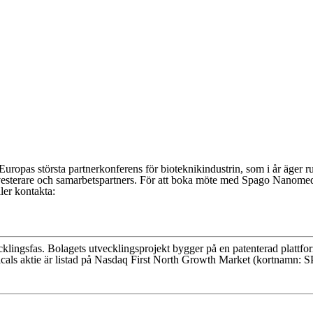
opas största partnerkonferens för bioteknikindustrin, som i år äger r
vesterare och samarbetspartners. För att boka möte med Spago Nanomed
ler kontakta:
klingsfas. Bolagets utvecklingsprojekt bygger på en patenterad platt
cals aktie är listad på Nasdaq First North Growth Market (kortnamn: 