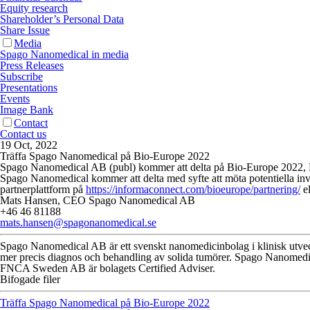
Equity research
Shareholder’s Personal Data
Share Issue
Media
Spago Nanomedical in media
Press Releases
Subscribe
Presentations
Events
Image Bank
Contact
Contact us
19 Oct, 2022
Träffa Spago Nanomedical på Bio-Europe 2022
Spago Nanomedical AB (publ) kommer att delta på Bio-Europe 2022, Eur
Spago Nanomedical kommer att delta med syfte att möta potentiella in
partnerplattform på
https://informaconnect.com/bioeurope/partnering/
el
Mats Hansen, CEO Spago Nanomedical AB
+46 46 81188
mats.hansen@spagonanomedical.se
Spago Nanomedical AB är ett svenskt nanomedicinbolag i klinisk utvec
mer precis diagnos och behandling av solida tumörer. Spago Nanomedi
FNCA Sweden AB är bolagets Certified Adviser.
Bifogade filer
Träffa Spago Nanomedical på Bio-Europe 2022