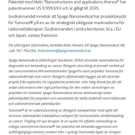
Patentet med titeln ”Nanostructures and applications thereof” har
patentnummer US 9,999,693 och är giltigt till 2035.
Godkännandet innebär att Spago Nanomedical har produktskydd
för Tumorad
®
på en av de strategiskt viktigaste marknaderna för
radionuklidterapier. Godkännanden i andra territorier, bl.a. i EU
och Japan, väntas framöver.
För ytterligare information, kontakta Mats Hansen, VD Spago Nanomedical AB,
+46 767 764294,
mats.hansen@spagonanomedical.se
.
Spago Nanomedical (AktieTorget Stockholm: SPAG) utvecklar nanomaterial för
diagnostik och behandling av cancer. Bolagets utveckling är primärt inriktat på
det cancerselektiva MR-kontrastmedlet SpagoPix samt projektet Tumorad för
radionuklidterapi mot cancer. Bolagets affärsmodell bygger på att utveckla
projekt från explorativ till regulatorisk preklinisk- eller tidig klinisk fas för att
sedan utlicensiera eller ingå partnerskap för den vidare utvecklingen av
projekten till marknad. Spago Nanomedical ämnar kontinuerligt utöka
patentskyddet för projekten och samarbetar för detta ändamål med etablerade
och välrenommerade patentbyråer.
Tumorad
®
är en vidareutveckling av Bolagets nanopartiklar med syfte att
leverera radionuklider (radioaktiva isotoper) för tumörselektiv strålbehandling
av cancer. Tillgång till nya terapier är en nyckel till effektiv behandling av
många cancerformer.
Tumorad® har potential att behandla aggressiva och
svårtillgängliga tumörer, ensamt eller i synergi med andra typer av terapier.