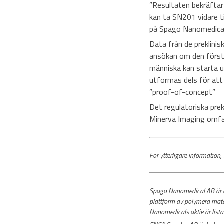
”Resultaten bekräftar 
kan ta SN201 vidare ti
på Spago Nanomedical
Data från de preklini
ansökan om den första
människa kan starta u
utformas dels för att
”proof-of-concept”
Det regulatoriska pr
Minerva Imaging omfat
För ytterligare informat
Spago Nanomedical AB är et
plattform av polymera mate
Nanomedicals aktie är list