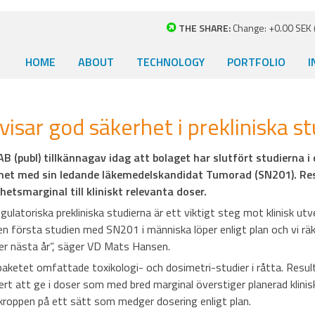
THE SHARE:
Change: +0.00 SEK (
HOME
ABOUT
TECHNOLOGY
PORTFOLIO
I
sar god säkerhet i prekliniska st
 (publ) tillkännagav idag att bolaget har slutfört studierna i 
met med sin ledande läkemedelskandidat Tumorad (SN201). Res
etsmarginal till kliniskt relevanta doser.
gulatoriska prekliniska studierna är ett viktigt steg mot klinisk utv
en första studien med SN201 i människa löper enligt plan och vi rä
der nästa år”, säger VD Mats Hansen.
paketet omfattade toxikologi- och dosimetri-studier i råtta. Resul
rt att ge i doser som med bred marginal överstiger planerad klinis
 kroppen på ett sätt som medger dosering enligt plan.