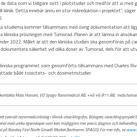
de data som vi tidigare sett i pilotstudier och medför att vi med 
ll klinik. Detta innebär ännu en stor riskreduktion i projektet”, säg
.
ska studierna kommer tillsammans med övrig dokumentation att ligga
 kliniska prövningen med Tumorad. Planen är att lämna in ansökan 
nder 2022. Målet är att den kliniska studien ska genomföras på ca
 dokumentera säkerhet vid olika doser av Tumorad, dels för att utv
ekliniska programmet som genomförts tillsammans med Charles Riv
tade både toxicitets- och dosimetristudier.
ion, kontakta Mats Hansen, VD Spago Nanomedical AB, +46 46 811 88, mats.han
t svenskt nanomedicinbolag i klinisk utvecklingsfas. Bolagets utvecklingsprojekt 
rial med unika egenskaper som kan möjliggöra mer precis diagnos och behandling
ad på Nasdaq First North Growth Market (kortnamn: SPAGO). För mer info, se
www.s