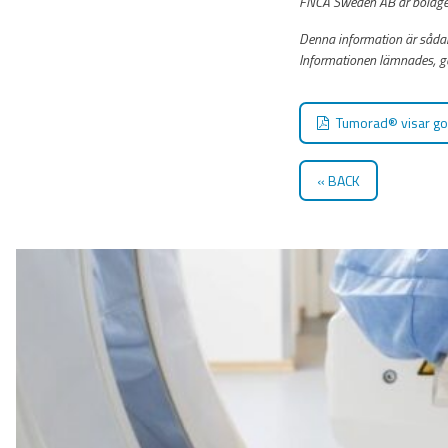
FNCA Sweden AB är bolaget
Denna information är sådan
Informationen lämnades, g
Tumorad® visar god
BACK