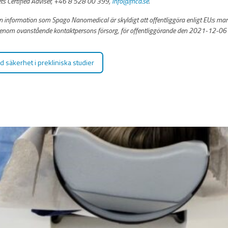
s Certified Adviser, +46 8 528 00 399,
info@fnca.se
.
 information som Spago Nanomedical är skyldigt att offentliggöra enligt EU:s ma
enom ovanstående kontaktpersons försorg, för offentliggörande den 2021-12-06
 säkerhet i prekliniska studier