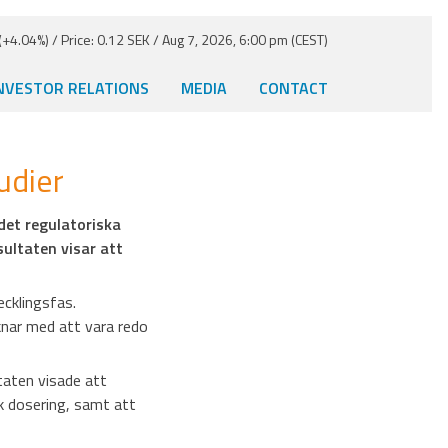
+4.04%) / Price: 0.12 SEK / Aug 7, 2026, 6:00 pm (CEST)
NVESTOR RELATIONS
MEDIA
CONTACT
udier
det regulatoriska
ultaten visar att
ecklingsfas.
knar med att vara redo
taten visade att
k dosering, samt att