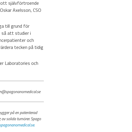
gott självförtroende
er Oskar Axelsson, CSO
 till grund för
så att studier i
ncerpatienter och
ärdera tecken på tidig
er Laboratories och
sen@spagonanomedical.se
bygger på en patenterad
 av solida tumörer. Spago
pagonanomedical.se.