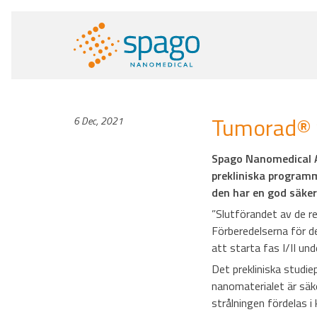
Tumorad® vi
6 Dec, 2021
Spago Nanomedical AB
prekliniska program
den har en god säkerh
”Slutförandet av de re
Förberedelserna för d
att starta fas I/II un
Det prekliniska studie
nanomaterialet är säke
strålningen fördelas i