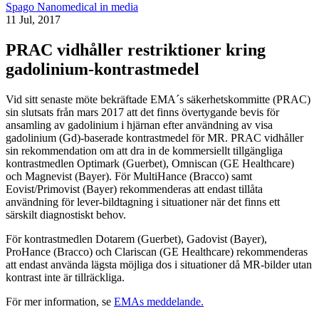
Spago Nanomedical in media
11 Jul, 2017
PRAC vidhåller restriktioner kring
gadolinium-kontrastmedel
Vid sitt senaste möte bekräftade EMA´s säkerhetskommitte (PRAC)
sin slutsats från mars 2017 att det finns övertygande bevis för
ansamling av gadolinium i hjärnan efter användning av visa
gadolinium (Gd)-baserade kontrastmedel för MR. PRAC vidhåller
sin rekommendation om att dra in de kommersiellt tillgängliga
kontrastmedlen Optimark (Guerbet), Omniscan (GE Healthcare)
och Magnevist (Bayer). För MultiHance (Bracco) samt
Eovist/Primovist (Bayer) rekommenderas att endast tillåta
användning för lever-bildtagning i situationer när det finns ett
särskilt diagnostiskt behov.
För kontrastmedlen Dotarem (Guerbet), Gadovist (Bayer),
ProHance (Bracco) och Clariscan (GE Healthcare) rekommenderas
att endast använda lägsta möjliga dos i situationer då MR-bilder utan
kontrast inte är tillräckliga.
För mer information, se
EMAs meddelande.