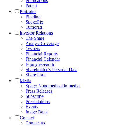
Publications
Patent
Portfolio
Pipeline
SpagoPix
Tumorad
Investor Relations
The Share
Analyst Coverage
Owners
Financial Reports
Financial Calendar
Equity research
Shareholder’s Personal Data
Share Issue
Media
Spago Nanomedical in media
Press Releases
Subscribe
Presentations
Events
Image Bank
Contact
Contact us