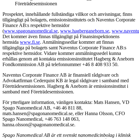
Företrädesemissionen
Prospektet, innehållande fullständiga villkor och anvisningar, finns
tillgängligt på bolagets, emissionsinstitutets och Naventus Corporate
Finance AB:s respektive hemsidor
(
www.spagonanomedical.se
,
www.hagberganeborn.se
,
www.naventu
Det kommer även finnas tillgängligt på Finansinspektionens
hemsida
www.fi.se
. Anmälningssedlar kommer att finnas
tillgängliga på bolagets samt Naventus Corporate Finance AB:s
respektive hemsidor. Vidare kommer anmälningssedel kunna
erhållas genom att kontakta emissionsinstitutet Hagberg & Aneborn
Fondkommission AB på telefonnummer +46 8 408 933 50.
Naventus Corporate Finance AB är finansiell rådgivare och
Advokatfirman Cederquist KB är legal rådgivare i samband med
Företrädesemissionen. Hagberg & Aneborn är emissionsinstitut i
samband med Företrädesemissionen.
För ytterligare information, vänligen kontakta: Mats Hansen, VD
Spago Nanomedical AB, +46 46 811 88,
mats.hansen@spagonanomedical.se, eller Hanna Olsson, CFO
Spago Nanomedical, +46 763 148 063,
hanna.olsson@spagonanomedical.se.
Spago Nanomedical AB är ett svenskt nanomedicinbolag i klinisk