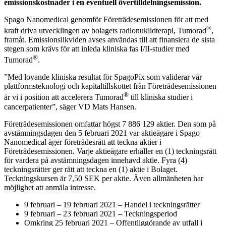
emissionskostnader i en eventuell övertilldelningsemission.
Spago Nanomedical genomför Företrädesemissionen för att med
®
kraft driva utvecklingen av bolagets radionuklidterapi, Tumorad
,
framåt. Emissionslikviden avses användas till att finansiera de sista
stegen som krävs för att inleda kliniska fas I/II-studier med
®
Tumorad
.
”Med lovande kliniska resultat för SpagoPix som validerar vår
plattformsteknologi och kapitaltillskottet från Företrädesemissionen
®
är vi i position att accelerera Tumorad
till kliniska studier i
cancerpatienter”, säger VD Mats Hansen.
Företrädesemissionen omfattar högst 7 886 129 aktier. Den som på
avstämningsdagen den 5 februari 2021 var aktieägare i Spago
Nanomedical äger företrädesrätt att teckna aktier i
Företrädesemissionen. Varje aktieägare erhåller en (1) teckningsrätt
för vardera på avstämningsdagen innehavd aktie. Fyra (4)
teckningsrätter ger rätt att teckna en (1) aktie i Bolaget.
Teckningskursen är 7,50 SEK per aktie. Även allmänheten har
möjlighet att anmäla intresse.
9 februari – 19 februari 2021 – Handel i teckningsrätter
9 februari – 23 februari 2021 – Teckningsperiod
Omkring 25 februari 2021 – Offentliggörande av utfall i