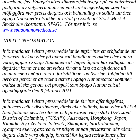
utvecklingsfas. Bolagets utvecklingsprojekt bygger på en patenterad
plattform av polymera material med unika egenskaper som kan
möjliggöra mer precis diagnos och behandling av solida tumörer.
Spago Nanomedicals aktie är listad på Spotlight Stock Market i
Stockholm (kortnamn: SPAG). För mer info, se
www.spagonanomedical.se
.
VIKTIG INFORMATION
Informationen i detta pressmeddelande utgör inte ett erbjudande att
förvärva, teckna eller på annat sätt handla med aktier eller andra
värdepapper i Spago Nanomedical. Ingen åtgärd har vidtagits och
åtgärder kommer inte att vidtas för att tillåta ett erbjudande till
allmänheten i några andra jurisdiktioner än Sverige. Inbjudan till
berörda personer att teckna aktier i Spago Nanomedical kommer
endast att ske genom det prospekt som Spago Nanomedical
offentliggjorde den 8 februari 2021.
Informationen i detta pressmeddelande får inte offentliggöras,
publiceras eller distribueras, direkt eller indirekt, inom eller till USA
(innefattande dess territorier och provinser, varje stat i USA samt
District of Columbia, (”USA”)), Australien, Hongkong, Japan,
Kanada, Nya Zeeland, Schweiz, Singapore, Storbritannien,
Sydafrika eller Sydkorea eller någon annan jurisdiktion där sådan
åtgärd skulle vara olaglig, föremål för legala restriktioner eller