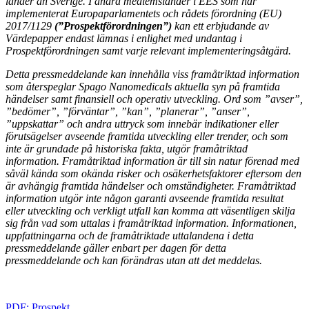
länder än Sverige. I andra medlemsländer i EES som har
implementerat Europaparlamentets och rådets förordning (EU)
2017/1129
(”Prospektförordningen”)
kan ett erbjudande av
Värdepapper endast lämnas i enlighet med undantag i
Prospektförordningen samt varje relevant implementeringsåtgärd.
Detta pressmeddelande kan innehålla viss framåtriktad information
som återspeglar Spago Nanomedicals aktuella syn på framtida
händelser samt finansiell och operativ utveckling. Ord som ”avser”,
”bedömer”, ”förväntar”, ”kan”, ”planerar”, ”anser”,
”uppskattar” och andra uttryck som innebär indikationer eller
förutsägelser avseende framtida utveckling eller trender, och som
inte är grundade på historiska fakta, utgör framåtriktad
information. Framåtriktad information är till sin natur förenad med
såväl kända som okända risker och osäkerhetsfaktorer eftersom den
är avhängig framtida händelser och omständigheter. Framåtriktad
information utgör inte någon garanti avseende framtida resultat
eller utveckling och verkligt utfall kan komma att väsentligen skilja
sig från vad som uttalas i framåtriktad information. Informationen,
uppfattningarna och de framåtriktade uttalandena i detta
pressmeddelande gäller enbart per dagen för detta
pressmeddelande och kan förändras utan att det meddelas.
PDF: Prospekt