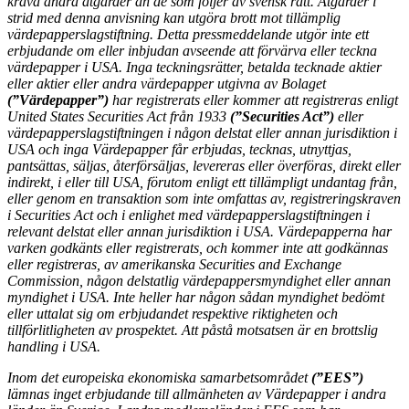
kräva andra åtgärder än de som följer av svensk rätt. Åtgärder i
strid med denna anvisning kan utgöra brott mot tillämplig
värdepapperslagstiftning. Detta pressmeddelande utgör inte ett
erbjudande om eller inbjudan avseende att förvärva eller teckna
värdepapper i USA. Inga teckningsrätter, betalda tecknade aktier
eller aktier eller andra värdepapper utgivna av Bolaget
(”
Värdepapper”)
har registrerats eller kommer att registreras enligt
United States Securities Act från 1933
(”Securities Act”)
eller
värdepapperslagstiftningen i någon delstat eller annan jurisdiktion i
USA och inga Värdepapper får erbjudas, tecknas, utnyttjas,
pantsättas, säljas, återförsäljas, levereras eller överföras, direkt eller
indirekt, i eller till USA, förutom enligt ett tillämpligt undantag från,
eller genom en transaktion som inte omfattas av, registreringskraven
i Securities Act och i enlighet med värdepapperslagstiftningen i
relevant delstat eller annan jurisdiktion i USA. Värdepapperna har
varken godkänts eller registrerats, och kommer inte att godkännas
eller registreras, av amerikanska Securities and Exchange
Commission, någon delstatlig värdepappersmyndighet eller annan
myndighet i USA. Inte heller har någon sådan myndighet bedömt
eller uttalat sig om erbjudandet respektive riktigheten och
tillförlitligheten av prospektet. Att påstå motsatsen är en brottslig
handling i USA.
Inom det europeiska ekonomiska samarbetsområdet
(”EES”)
lämnas inget erbjudande till allmänheten av Värdepapper i andra