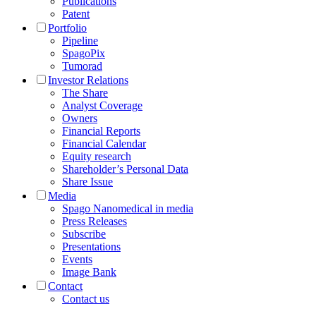
Publications
Patent
Portfolio
Pipeline
SpagoPix
Tumorad
Investor Relations
The Share
Analyst Coverage
Owners
Financial Reports
Financial Calendar
Equity research
Shareholder’s Personal Data
Share Issue
Media
Spago Nanomedical in media
Press Releases
Subscribe
Presentations
Events
Image Bank
Contact
Contact us