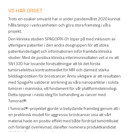
VD HAR ORDET
Trots en osäker omvärld har vi under pandemiåret 2020 kunnat
hålla tempo i verksamheten och göra stora framsteg i våra
projekt.
Den kliniska studien SPAGOPIX-01 löper på med inklusion av
ytterligare patienter i den andra dosgruppen för att utöka
patientunderlaget och informationen inför framtida kliniska
studier. Med de positiva kliniska interimsresultaten vet vi nu att
SN132D har lovande förutsättningar att bli det första
tumörselektiva kontrastmedlet för MR och därmed stärka
bilddiagnostiken för bröstcancer. Ännu viktigare är att resultaten
med SpagoPix validerar anrikning av våra nanopartiklar i solida
tumörer i människa, ett fundament för vår plattformsteknologi.
Detta öppnar i nästa steg för behandling av cancer med
Tumorad
®
.
I Tumorad
®
-projektet gjorde vi betydande framsteg genom att i
en preklinisk modell för aggressiv bröstcancer visa att vårt
material hade en positiv effekt med både fördröjd tumörtillväxt
och förlängd överlevnad, därefter nominera produktkandidat