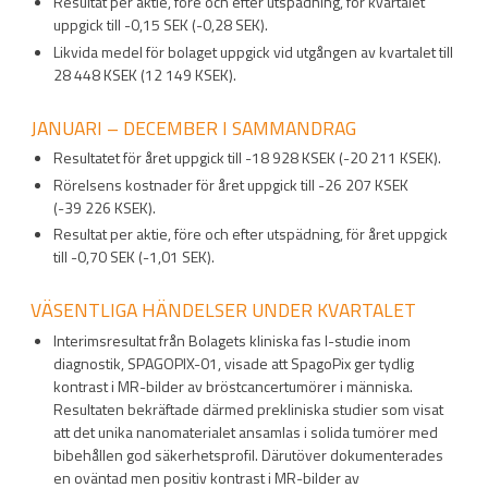
Resultat per aktie, före och efter utspädning, för kvartalet
uppgick till -0,15 SEK (-0,28 SEK).
Likvida medel för bolaget uppgick vid utgången av kvartalet till
28 448 KSEK (12 149 KSEK).
JANUARI – DECEMBER I SAMMANDRAG
Resultatet för året uppgick till -18 928 KSEK (-20 211 KSEK).
Rörelsens kostnader för året uppgick till -26 207 KSEK
(-39 226 KSEK).
Resultat per aktie, före och efter utspädning, för året uppgick
till -0,70 SEK (-1,01 SEK).
VÄSENTLIGA HÄNDELSER UNDER KVARTALET
Interimsresultat från Bolagets kliniska fas I-studie inom
diagnostik, SPAGOPIX-01, visade att SpagoPix ger tydlig
kontrast i MR-bilder av bröstcancertumörer i människa.
Resultaten bekräftade därmed prekliniska studier som visat
att det unika nanomaterialet ansamlas i solida tumörer med
bibehållen god säkerhetsprofil. Därutöver dokumenterades
en oväntad men positiv kontrast i MR-bilder av