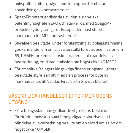
bukspottsskötteln, något som kan öppna för utökad
användning av kontrastmedlet.
SpagoPix patent godkändes av den europeiska
patentmyndigheten EPO och stärker därmed SpagoPix
produktskydd ytterligare i Europa, den näst största
marknaden för MR-kontrastmedel.
Styrelsen beslutade, under förutsättning av bolagsstämmans
godkännande, om en fullt säkerställd företrädesemission om
59,1 MSEK före emissionskostnader samt i händelse av
överteckning, en riktad emission om högst cirka 10 MSEK.
För att stärka Bolagets långsiktiga finansieringsmöjligheter
beslutade styrelsen att inleda en process för byte av
marknadsplats till Nasdaq First North Growth Market.
VÄSENTLIGA HÄNDELSER EFTER PERIODENS
UTGÅNG
Extra bolagsstämman godkände styrelsens beslut om
företrädesemission samt bemyndigade styrelsen att i
händelse av överteckning besluta om en riktad emission om
högst cirka 10 MSEK.