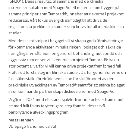
(SN201). Dessa resultat, tillsammans med de kliniska
intrerimsresultaten med SpagoPix, ett material som bygger på
samma principer som Tumorad
®
, innebar att riskerna i projektet
reducerats. Vårt fokus övergick samtidigt till att driva de
regulatoriska prekliniska studier som krävs för att inleda kliniska
studier.
Med dessa milstolpar i bagaget vill vi skapa goda förutsättningar
för kommande aktiviteter, minska risken i bolaget och säkra de
framgångar vi nått. Som en generell behandling mot spridd och
aggressiv cancer ser vi läkemedelsprojektet Tumorad
®
ha en
stor potential varför vi vill kunna driva projektet framåt med full
kraft, i ett första steg in i kliniska studier. Därför genomför vi nu en
fullt säkerställd företrädesemission för slutförandet av den
prekliniska utvecklingen av Tumorad
®
samt för att stärka bolaget
inför kommande partnerskapsdiskussioner med SpagoPix.
Vi går in i 2021 med ett stärkt självförtroende och ser fram emot
att med fullt fokus ta ytterligare steg framåt i dessa två
banbrytande utvecklingsprogram.
Mats Hansen
VD Spago Nanomedical AB