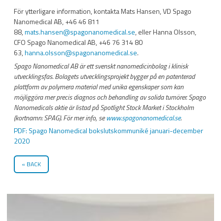
För ytterligare information, kontakta Mats Hansen, VD Spago
Nanomedical AB, +46 46 811
88,
mats.hansen@spagonanomedical.se
, eller Hanna Olsson,
CFO Spago Nanomedical AB, +46 76 314 80
63,
hanna.olsson@spagonanomedical.se
.
Spago Nanomedical AB är ett svenskt nanomedicinbolag i klinisk
utvecklingsfas. Bolagets utvecklingsprojekt bygger på en patenterad
plattform av polymera material med unika egenskaper som kan
möjliggöra mer precis diagnos och behandling av solida tumörer. Spago
Nanomedicals aktie är listad på Spotlight Stock Market i Stockholm
(kortnamn: SPAG).
För mer info, se
www.spagonanomedical.se
.
PDF: Spago Nanomedical bokslutskommuniké januari-december
2020
BACK