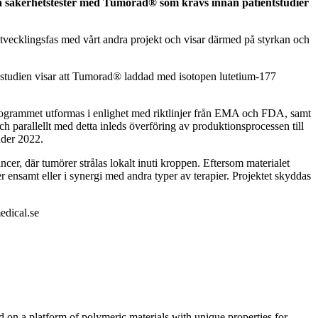
ka säkerhetstester med Tumorad® som krävs innan patientstudier
k utvecklingsfas med vårt andra projekt och visar därmed på styrkan och
a studien visar att Tumorad® laddad med isotopen lutetium-177
eprogrammet utformas i enlighet med riktlinjer från EMA och FDA, samt
parallellt med detta inleds överföring av produktionsprocessen till
nder 2022.
er, där tumörer strålas lokalt inuti kroppen. Eftersom materialet
ensamt eller i synergi med andra typer av terapier. Projektet skyddas
edical.se
n a platform of polymeric materials with unique properties for