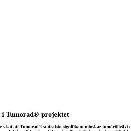
 i Tumorad®-projektet
isat att Tumorad® statistiskt signifikant minskar tumörtillväxt o