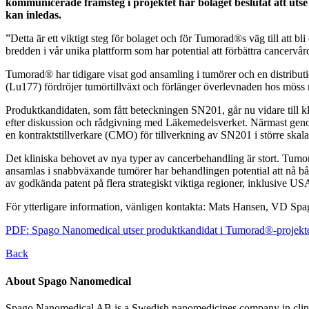
kommunicerade framsteg i projektet har bolaget beslutat att ut
kan inledas.
”Detta är ett viktigt steg för bolaget och för Tumorad®s väg till att b
bredden i vår unika plattform som har potential att förbättra cancervå
Tumorad® har tidigare visat god ansamling i tumörer och en distribu
(Lu177) fördröjer tumörtillväxt och förlänger överlevnaden hos möss
Produktkandidaten, som fått beteckningen SN201, går nu vidare till k
efter diskussion och rådgivning med Läkemedelsverket. Närmast genomf
en kontraktstillverkare (CMO) för tillverkning av SN201 i större skala 
Det kliniska behovet av nya typer av cancerbehandling är stort. Tumor
ansamlas i snabbväxande tumörer har behandlingen potential att nå bå
av godkända patent på flera strategiskt viktiga regioner, inklusive U
För ytterligare information, vänligen kontakta: Mats Hansen, VD 
PDF: Spago Nanomedical utser produktkandidat i Tumorad®-projekt
Back
About Spago Nanomedical
Spago Nanomedical AB is a Swedish nanomedicines company in clinica