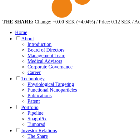
THE SHARE:
Change: +0.00 SEK (+4.04%) / Price: 0.12 SEK / A
Home
About
Introduction
Board of Directors
Management Team
Medical Advisors
Corporate Governance
Career
Technology
Physiological Targeting
Functional Nanoparticles
Publications
Patent
Portfolio
Pipeline
SpagoPix
Tumorad
Investor Relations
The Share