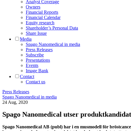
Analyst Coverage
Owners
Financial Reports
Financial Calendar
Equity research
Shareholder’s Personal Data
Share Issue
Media
Spago Nanomedical in media
Press Releases
Subscribe
Presentations
Events
Image Bank
Contact
Contact us
Press Releases
Spago Nanomedical in media
24 Aug, 2020
Spago Nanomedical utser produktkandidat
Spago Nanomedical AB (publ) har i en musmodell för bröstcancer v