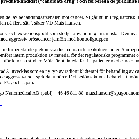
se produktkandidat (”candidate drug”) och förbereda de preklinis
li en del av behandlingsarsenalen mot cancer. Vi går nu in i regulatoris
rden på flera sätt”, säger VD Mats Hansen.
tions- och exkretionsprofil som stödjer användning i människa. Den ny
 med aggressiv bröstcancer jämfört med kontrollgruppen.
linikförberedande prekliniska dosimetri- och toxikologistudier. Studi
örs intern produktion av material för det regulatoriska programmet och 
inför kliniska studier. Målet är att inleda fas 1 i patienter med cancer u
ad® utvecklas som en ny typ av radionuklidterapi för behandling av canc
de aggressiva och spridda tumörer. Det bedöms kunna behandla tumörer 
SA, EU, och Japan.
Spago Nanomedical AB (publ), +46 46 811 88, mats.hansen@spagonanom
et
l development phase. The company´s development projects are based o