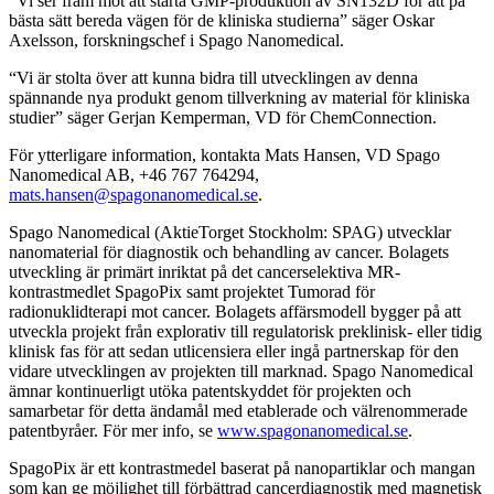
”Vi ser fram mot att starta GMP-produktion av SN132D för att på
bästa sätt bereda vägen för de kliniska studierna” säger Oskar
Axelsson, forskningschef i Spago Nanomedical.
“Vi är stolta över att kunna bidra till utvecklingen av denna
spännande nya produkt genom tillverkning av material för kliniska
studier” säger Gerjan Kemperman, VD för ChemConnection.
För ytterligare information, kontakta Mats Hansen, VD Spago
Nanomedical AB, +46 767 764294,
mats.hansen@spagonanomedical.se
.
Spago Nanomedical (AktieTorget Stockholm: SPAG) utvecklar
nanomaterial för diagnostik och behandling av cancer. Bolagets
utveckling är primärt inriktat på det cancerselektiva MR-
kontrastmedlet SpagoPix samt projektet Tumorad för
radionuklidterapi mot cancer. Bolagets affärsmodell bygger på att
utveckla projekt från explorativ till regulatorisk preklinisk- eller tidig
klinisk fas för att sedan utlicensiera eller ingå partnerskap för den
vidare utvecklingen av projekten till marknad. Spago Nanomedical
ämnar kontinuerligt utöka patentskyddet för projekten och
samarbetar för detta ändamål med etablerade och välrenommerade
patentbyråer. För mer info, se
www.spagonanomedical.se
.
SpagoPix är ett kontrastmedel baserat på nanopartiklar och mangan
som kan ge möjlighet till förbättrad cancerdiagnostik med magnetisk