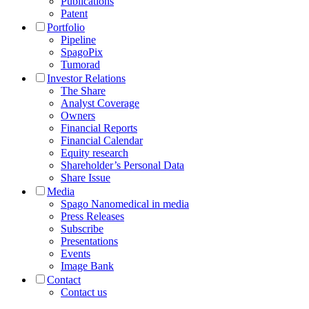
Publications
Patent
Portfolio
Pipeline
SpagoPix
Tumorad
Investor Relations
The Share
Analyst Coverage
Owners
Financial Reports
Financial Calendar
Equity research
Shareholder’s Personal Data
Share Issue
Media
Spago Nanomedical in media
Press Releases
Subscribe
Presentations
Events
Image Bank
Contact
Contact us