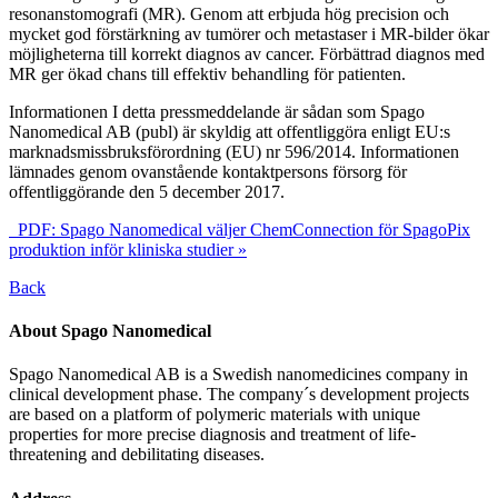
resonanstomografi (MR). Genom att erbjuda hög precision och
mycket god förstärkning av tumörer och metastaser i MR-bilder ökar
möjligheterna till korrekt diagnos av cancer. Förbättrad diagnos med
MR ger ökad chans till effektiv behandling för patienten.
Informationen I detta pressmeddelande är sådan som Spago
Nanomedical AB (publ) är skyldig att offentliggöra enligt EU:s
marknadsmissbruksförordning (EU) nr 596/2014. Informationen
lämnades genom ovanstående kontaktpersons försorg för
offentliggörande den 5 december 2017.
PDF: Spago Nanomedical väljer ChemConnection för SpagoPix
produktion inför kliniska studier »
Back
About Spago Nanomedical
Spago Nanomedical AB is a Swedish nanomedicines company in
clinical development phase. The company´s development projects
are based on a platform of polymeric materials with unique
properties for more precise diagnosis and treatment of life-
threatening and debilitating diseases.