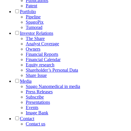
Publications
Patent
Portfolio
Pipeline
SpagoPix
Tumorad
Investor Relations
The Share
Analyst Coverage
Owners
Financial Reports
Financial Calendar
Equity research
Shareholder’s Personal Data
Share Issue
Media
Spago Nanomedical in media
Press Releases
Subscribe
Presentations
Events
Image Bank
Contact
Contact us