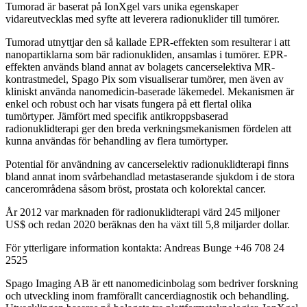
Tumorad är baserat på IonXgel vars unika egenskaper
vidareutvecklas med syfte att leverera radionuklider till tumörer.
Tumorad utnyttjar den så kallade EPR-effekten som resulterar i att
nanopartiklarna som bär radionukliden, ansamlas i tumörer. EPR-
effekten används bland annat av bolagets cancerselektiva MR-
kontrastmedel, Spago Pix som visualiserar tumörer, men även av
kliniskt använda nanomedicin-baserade läkemedel. Mekanismen är
enkel och robust och har visats fungera på ett flertal olika
tumörtyper. Jämfört med specifik antikroppsbaserad
radionuklidterapi ger den breda verkningsmekanismen fördelen att
kunna användas för behandling av flera tumörtyper.
Potential för användning av cancerselektiv radionuklidterapi finns
bland annat inom svårbehandlad metastaserande sjukdom i de stora
cancerområdena såsom bröst, prostata och kolorektal cancer.
År 2012 var marknaden för radionuklidterapi värd 245 miljoner
US$ och redan 2020 beräknas den ha växt till 5,8 miljarder dollar.
För ytterligare information kontakta: Andreas Bunge +46 708 24
2525
Spago Imaging AB är ett nanomedicinbolag som bedriver forskning
och utveckling inom framförallt cancerdiagnostik och behandling.